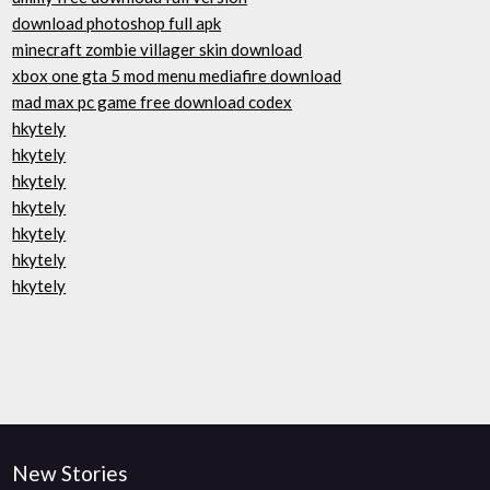
download photoshop full apk
minecraft zombie villager skin download
xbox one gta 5 mod menu mediafire download
mad max pc game free download codex
hkytely
hkytely
hkytely
hkytely
hkytely
hkytely
hkytely
New Stories