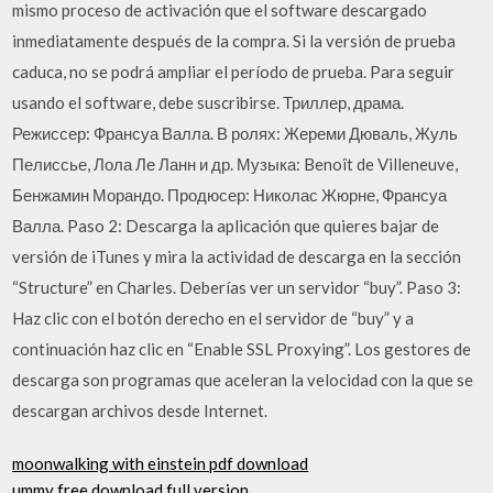
mismo proceso de activación que el software descargado
inmediatamente después de la compra. Si la versión de prueba
caduca, no se podrá ampliar el período de prueba. Para seguir
usando el software, debe suscribirse. Триллер, драма.
Режиссер: Франсуа Валла. В ролях: Жереми Дюваль, Жуль
Пелиссье, Лола Ле Ланн и др. Музыка: Benoît de Villeneuve,
Бенжамин Морандо. Продюсер: Николас Жюрне, Франсуа
Валла. Paso 2: Descarga la aplicación que quieres bajar de
versión de iTunes y mira la actividad de descarga en la sección
“Structure” en Charles. Deberías ver un servidor “buy”. Paso 3:
Haz clic con el botón derecho en el servidor de “buy” y a
continuación haz clic en “Enable SSL Proxying”. Los gestores de
descarga son programas que aceleran la velocidad con la que se
descargan archivos desde Internet.
moonwalking with einstein pdf download
ummy free download full version