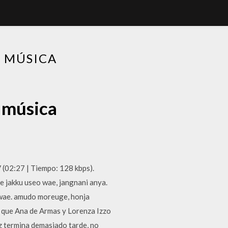
 MÚSICA
 música
2:27 | Tiempo: 128 kbps).
 jakku useo wae, jangnani anya.
 wae. amudo moreuge, honja
a que Ana de Armas y Lorenza Izzo
iz termina demasiado tarde, no