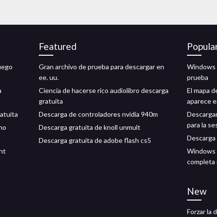
Featured
Popula
juego
Gran archivo de prueba para descargar en
Windows s
ee. uu.
prueba
a
Ciencia de hacerse rico audiolibro descarga
El mapa d
gratuita
aparece e
atuita
Descarga de controladores nvidia 940m
Descargar
para la se
 no
Descarga gratuita de knoll unmult
Descarga 
Descarga gratuita de adobe flash cs5
nt
Windows 7
completa 
New
Forzar la 