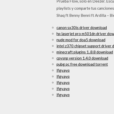
Prueba Flow, solo en Deezer. Escu
playlists y comparte tus cancione
Shaq ft Benny Benni ft Ardilla – B
canon sx30is driver download
hp laserjet pro m501dn driver do
nude mod for doa5 download
intel z370 chipset support driver
minecraft plugins 1..8.8 download
cpvsnp version 1.4.0 download
pubg pc free download torrent
lfgyayq
lfgyayq
lfgyayq
lfgyayq
lfgyayq