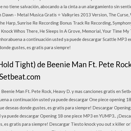
 no tiene salvación, abocando a la cinta a un alargamiento sin senti
Dawn - Metal Musica Gratis ⭐ Valkyries 2013 Version, The Curse, 
 The Harp, Sunrise Re Recording Bonus Track Re Recording, Symphon
 Knock Whos There, He Sleeps In A Grove, Memorial, Your Time My T
horabuena a continuación usted ya puede descargar Scattle MP3 e
onde gustes, es gratis para siempre!
old Tight) de Beenie Man Ft. Pete Rock
 Setbeat.com
 Beenie Man Ft. Pete Rock, Heavy D. y mas canciones gratis en Set
ena a continuación usted ya puede descargar One piece opening 
que deseas donde gustes, es gratis para siempre! Descargar Openin
d ya puede descargar Opening 18 one piece MP3 en YUMP3.. ¡Descar
, es gratis para siempre! Descargar Tiesto knock you out x killer o