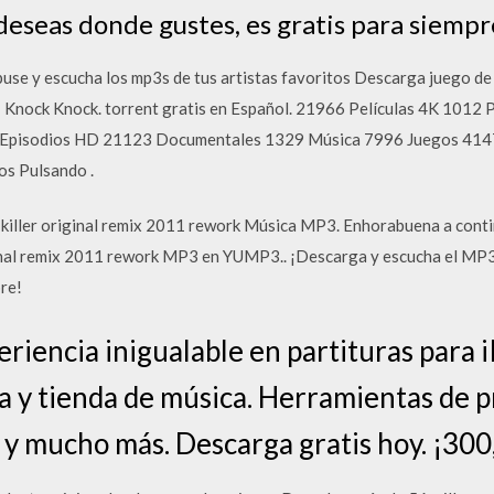
deseas donde gustes, es gratis para siempr
se y escucha los mp3s de tus artistas favoritos Descarga juego de 
 Knock Knock. torrent gratis en Español. 21966 Películas 4K 1012 
 Episodios HD 21123 Documentales 1329 Música 7996 Juegos 414
os Pulsando .
 killer original remix 2011 rework Música MP3. Enhorabuena a cont
iginal remix 2011 rework MP3 en YUMP3.. ¡Descarga y escucha el MP3
pre!
riencia inigualable en partituras para i
ca y tienda de música. Herramientas de pr
y mucho más. Descarga gratis hoy. ¡300