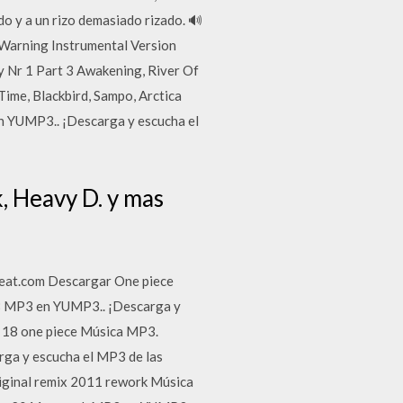
do y a un rizo demasiado rizado. 🔊
Warning Instrumental Version
y Nr 1 Part 3 Awakening, River Of
ime, Blackbird, Sampo, Arctica
n YUMP3.. ¡Descarga y escucha el
, Heavy D. y mas
beat.com Descargar One piece
18 MP3 en YUMP3.. ¡Descarga y
g 18 one piece Música MP3.
ga y escucha el MP3 de las
riginal remix 2011 rework Música