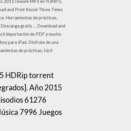
emix 2011 rework MP3 en YUMP3..
load and Print Knock Three Times
ca. Herramientas de prácticas,
s! Descarga gratis … Download and
fácil importación de PDF y mucho
oy para iPad. Disfrute de una
ramientas de prácticas, fácil
15 HDRip torrent
tegrados]. Año 2015
pisodios 61276
úsica 7996 Juegos