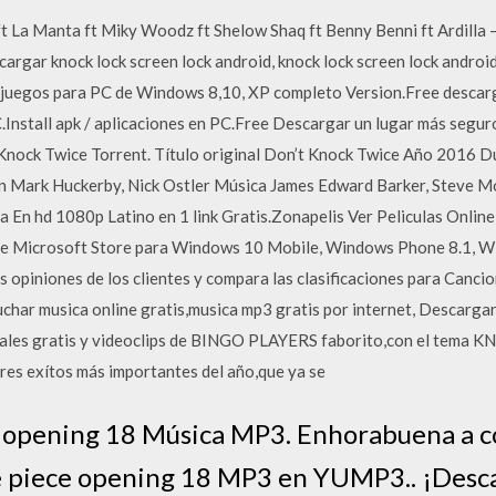
ft La Manta ft Miky Woodz ft Shelow Shaq ft Benny Benni ft Ardilla 
cargar knock lock screen lock android, knock lock screen lock android
 juegos para PC de Windows 8,10, XP completo Version.Free descarga
Install apk / aplicaciones en PC.Free Descargar un lugar más segur
Knock Twice Torrent. Título original Don’t Knock Twice Año 2016 Du
n Mark Huckerby, Nick Ostler Música James Edward Barker, Steve M
a En hd 1080p Latino en 1 link Gratis.Zonapelis Ver Peliculas Online
 de Microsoft Store para Windows 10 Mobile, Windows Phone 8.1, W
mas opiniones de los clientes y compara las clasificaciones para Canc
char musica online gratis,musica mp3 gratis por internet, Descargar
icales gratis y videoclips de BINGO PLAYERS faborito,con el tema 
es exítos más importantes del año,que ya se
 opening 18 Música MP3. Enhorabuena a c
 piece opening 18 MP3 en YUMP3.. ¡Desca