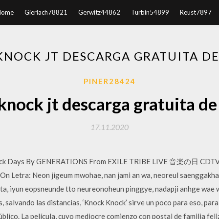
Home
Gierlach78821
Gerwitz44862
Turbin54899
Reust7897
NOCK JT DESCARGA GRATUITA DE
PINER28424
knock jt descarga gratuita de
17.11.2020
nock Days By GENERATIONS From EXILE TRIBE LIVE 音楽の日 CDTV (0
On Letra: Neon jigeum mwohae, nan jami an wa, neoreul saenggakhae
ata, iyun eopsneunde tto neureonoheun pinggye, nadapji anhge wae
 salvando las distancias, ‘Knock Knock’ sirve un poco para eso, par
público. La película, cuyo mediocre comienzo con postal de familia fel