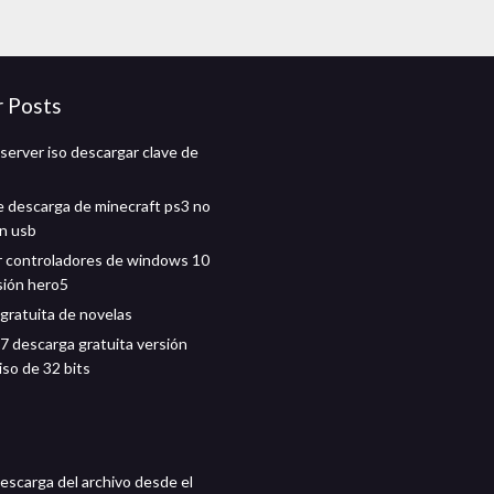
r Posts
erver iso descargar clave de
e descarga de minecraft ps3 no
n usb
 controladores de windows 10
sión hero5
gratuita de novelas
 descarga gratuita versión
iso de 32 bits
descarga del archivo desde el