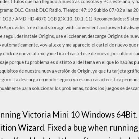
ndes títulos que han llegado a nuestras consolas y PCs este año, y h
ograma: DLC. Canal: DLC Radio. Tiempo: 47:19 Subido 07/02 a la
T 1GB / AMD HD 4870 1GB (DX 10, 10.1, 11) Recomendados: Sistema
 provides free cloud storage with convenient and powerful always
segui, desinstale Origins, use el ccleaner, descarge Origins de nuevo
 automaticamente, voy al .exe y me aparecio el cartel de nuevo que no
oy click de nuevo al .exe y me tira el cartel ese de nuevo, por ultimo
e porque tu problema es distinto al del tema en el que lo habías pu
equisitos de nuestra nueva versión de Origin, ya que tu tarjeta gráfi
uro. La descarga en modo seguro ya es una característica permanen
anualmente para solucionar los problemas, todos los juegos se desc
unning Victoria Mini 10 Windows 64Bit.
tition Wizard. Fixed a bug when runnin