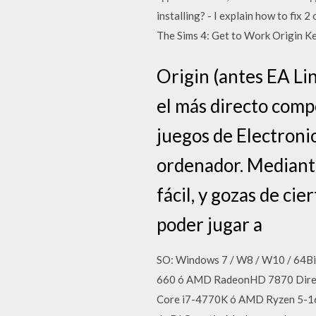
installing? - I explain how to fix 
The Sims 4: Get to Work Origin K
Origin (antes EA Lin
el más directo comp
juegos de Electroni
ordenador. Mediante
fácil, y gozas de cie
poder jugar a
SO: Windows 7 / W8 / W10 / 64Bi
660 ó AMD RadeonHD 7870 Direct
Core i7-4770K ó AMD Ryzen 5-166