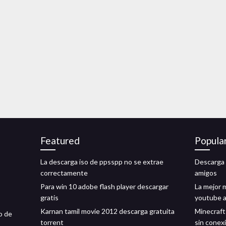
Featured
Popula
La descarga iso de ppsspp no ​​se extrae
Descarga l
correctamente
amigos
Para win 10 adobe flash player descargar
La mejor 
gratis
youtube a
Karnan tamil movie 2012 descarga gratuita
Minecraft
o de
torrent
sin conex