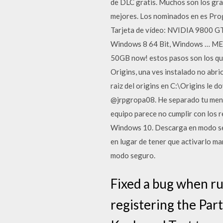
de DLC gratis. Muchos son los gra
mejores. Los nominados en es Pr
Tarjeta de vídeo: NVIDIA 9800 G
Windows 8 64 Bit, Windows … MEGA
50GB now! estos pasos son los que 
Origins, una ves instalado no abrio
raiz del origins en C:\Origins le d
@jrpgropa08. He separado tu mensaj
equipo parece no cumplir con los r
Windows 10. Descarga en modo seg
en lugar de tener que activarlo m
modo seguro.
Fixed a bug when r
registering the Par