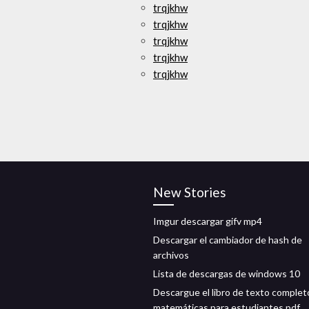
trqjkhw
trqjkhw
trqjkhw
trqjkhw
trqjkhw
New Stories
Imgur descargar gifv mp4
Descargar el cambiador de hash de
archivos
Lista de descargas de windows 10
Descargue el libro de texto complet
matemáticas para estudiantes pdf