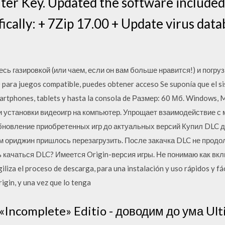
ter Key. Updated the software included
ifically: + 7Zip 17.00 + Update virus d
есь газировкой (или чаем, если он вам больше нравится!) и погрузи
ara juegos compatible, puedes obtener acceso Se suponía que el s
martphones, tablets y hasta la consola de Размер: 60 Мб. Windows,
и установки видеоигр на компьютер. Упрощает взаимодействие с м
новление приобретенных игр до актуальных версий Купил DLC дл
м ориджин пришлось перезагрузить. После закачка DLC не продо
ь качаться DLC? Имеется Origin-версия игры. Не понимаю как вкл
iza el proceso de descarga, para una instalación y uso rápidos y fác
rigin, y una vez que lo tenga
 «Incomplete» Editio - доводим до ума Ul