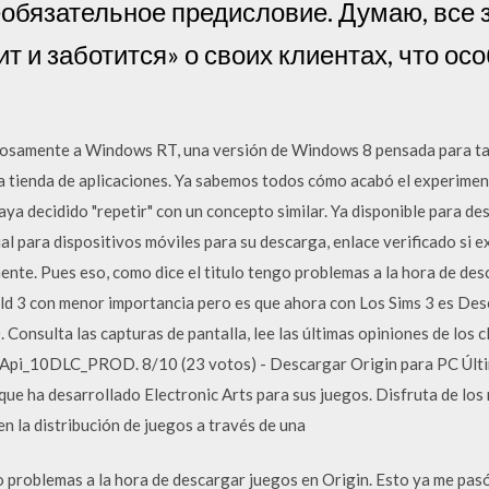
обязательное предисловие. Думаю, все з
ит и заботится» о своих клиентах, что ос
osamente a Windows RT, una versión de Windows 8 pensada para ta
 la tienda de aplicaciones. Ya sabemos todos cómo acabó el experime
ya decidido "repetir" con un concepto similar. Ya disponible para d
al para dispositivos móviles para su descarga, enlace verificado si ex
te. Pues eso, como dice el titulo tengo problemas a la hora de des
ld 3 con menor importancia pero es que ahora con Los Sims 3 es Des
onsulta las capturas de pantalla, lee las últimas opiniones de los c
rApi_10DLC_PROD. 8/10 (23 votos) - Descargar Origin para PC Última
 que ha desarrollado Electronic Arts para sus juegos. Disfruta de lo
en la distribución de juegos a través de una
o problemas a la hora de descargar juegos en Origin. Esto ya me pas