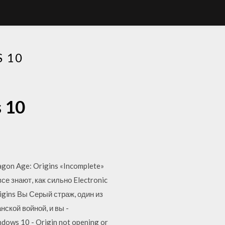
 10
s 10
gon Age: Origins «Incomplete»
е знают, как сильно Electronic
igins Вы Серый страж, один из
ской войной, и вы -
ows 10 - Origin not opening or