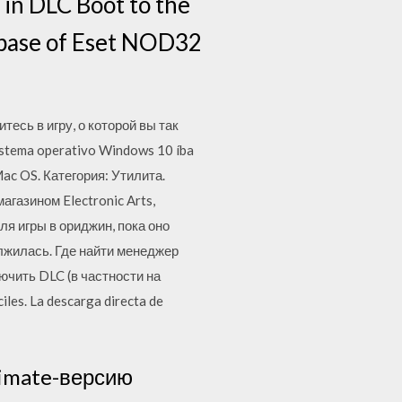
 in DLC Boot to the
atabase of Eset NOD32
тесь в игру, о которой вы так
istema operativo Windows 10 íba
 Mac OS. Категория: Утилита.
агазином Electronic Arts,
я игры в ориджин, пока оно
лжилась. Где найти менеджер
ючить DLC (в частности на
iles. La descarga directa de
timate-версию