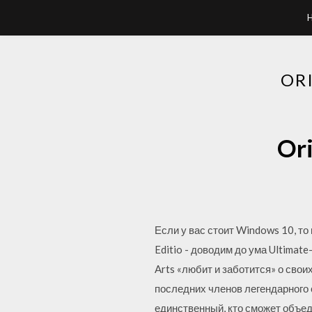
OR
Ori
Если у вас стоит Windows 10, то
Editio - доводим до ума Ultimat
Arts «любит и заботится» о свои
последних членов легендарного 
единственный, кто сможет объеди