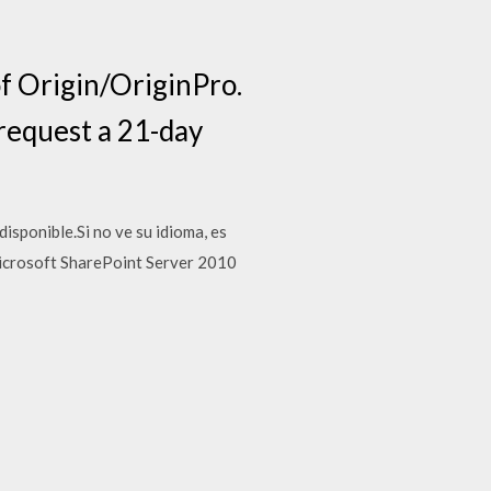
of Origin/OriginPro.
n request a 21-day
isponible.Si no ve su idioma, es
 Microsoft SharePoint Server 2010