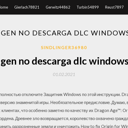
Home
Gierlach78821
Gerwitz44862
Turbin54899
Reust7897
IGEN NO DESCARGA DLC WINDOWS
SINDLINGER36980
gen no descarga dlc window
01.02.2021
 полностью отключите Защитник Windows по этой инструкции. Dra
e-версию знаменитой игры. Необязательное предисловие. Думаю, вс
х клиентах, что особенно заметно по качеству их Dragon Age™: Or
ордена. Древнее зло возвращается, королевство охвачено граждан
нить разрозненные земли и уничтожить How to fix Origin for Wind