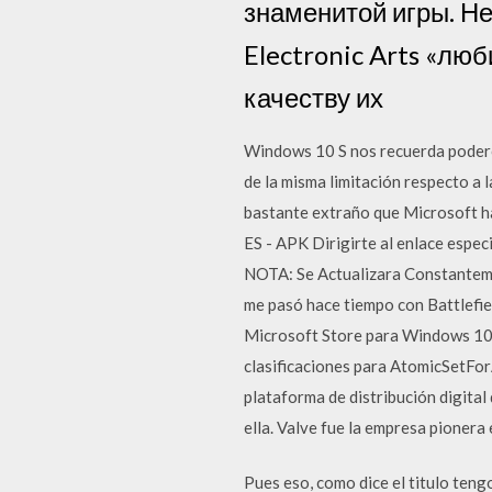
знаменитой игры. Не
Electronic Arts «люб
качеству их
Windows 10 S nos recuerda poder
de la misma limitación respecto a
bastante extraño que Microsoft ha
ES - APK Dirigirte al enlace especi
NOTA: Se Actualizara Constantemen
me pasó hace tiempo con Battlefie
Microsoft Store para Windows 10. C
clasificaciones para AtomicSetFo
plataforma de distribución digital
ella. Valve fue la empresa pionera 
Pues eso, como dice el titulo teng