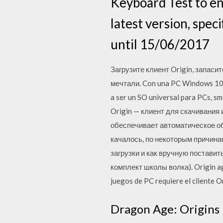
Keyboard Test to en
latest version, spec
until 15/06/2017
Загрузите клиент Origin, запасит
мечтали. Con una PC Windows 10 p
a ser un SO universal para PCs, s
Origin — клиент для скачивания 
обеспечивает автоматическое об
качалось, по некоторым причина
загрузки и как вручную поставит
комплект школы волка). Origin agil
juegos de PC requiere el cliente O
Dragon Age: Origins