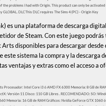
2 of the problems i had with Origin. This product can only be activate
ey GLOBAL. DLCThis DLC requires The Sims 4 (PC) - Origin Key
k) es una plataforma de descarga digital
etidor de Steam. Con este juego podrás 
c Arts disponibles para descargar desde
 este sistema la compra y la descarga d
rtas ventajas y extras como el acceso a o
ts Procesador: Intel Core i3 ó AMD FX 6300 Memoria: 8 GB de RA
X: Versión 11 Disco: 110 GB Libres . RECOMENDADO: SO: Windows
0 Memoria: 16 GB de RAM Gráficos: Nvidia GeForce GTX 1060 ó E